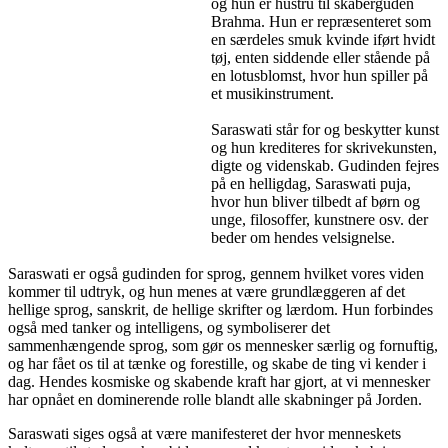
og hun er hustru til skaberguden
Brahma. Hun er repræsenteret som
en særdeles smuk kvinde iført hvidt
tøj, enten siddende eller stående på
en lotusblomst, hvor hun spiller på
et musikinstrument.
Saraswati står for og beskytter kunst
og hun krediteres for skrivekunsten,
digte og videnskab. Gudinden fejres
på en helligdag, Saraswati puja,
hvor hun bliver tilbedt af børn og
unge, filosoffer, kunstnere osv. der
beder om hendes velsignelse.
Saraswati er også gudinden for sprog, gennem hvilket vores viden
kommer til udtryk, og hun menes at være grundlæggeren af det
hellige sprog, sanskrit, de hellige skrifter og lærdom. Hun forbindes
også med tanker og intelligens, og symboliserer det
sammenhængende sprog, som gør os mennesker særlig og fornuftig,
og har fået os til at tænke og forestille, og skabe de ting vi kender i
dag. Hendes kosmiske og skabende kraft har gjort, at vi mennesker
har opnået en dominerende rolle blandt alle skabninger på Jorden.
Saraswati siges også at være manifesteret der hvor menneskets