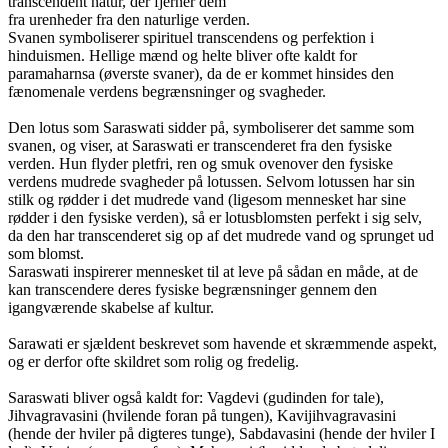
transcendent natur, der fjerner dem
fra urenheder fra den naturlige verden.
Svanen symboliserer spirituel transcendens og perfektion i
hinduismen. Hellige mænd og helte bliver ofte kaldt for
paramaharnsa (øverste svaner), da de er kommet hinsides den
fænomenale verdens begrænsninger og svagheder.
Den lotus som Saraswati sidder på, symboliserer det samme som
svanen, og viser, at Saraswati er transcenderet fra den fysiske
verden. Hun flyder pletfri, ren og smuk ovenover den fysiske
verdens mudrede svagheder på lotussen. Selvom lotussen har sin
stilk og rødder i det mudrede vand (ligesom mennesket har sine
rødder i den fysiske verden), så er lotusblomsten perfekt i sig selv,
da den har transcenderet sig op af det mudrede vand og sprunget ud
som blomst.
Saraswati inspirerer mennesket til at leve på sådan en måde, at de
kan transcendere deres fysiske begrænsninger gennem den
igangværende skabelse af kultur.
Sarawati er sjældent beskrevet som havende et skræmmende aspekt,
og er derfor ofte skildret som rolig og fredelig.
Saraswati bliver også kaldt for: Vagdevi (gudinden for tale),
Jihvagravasini (hvilende foran på tungen), Kavijihvagravasini
(hende der hviler på digteres tunge), Sabdavasini (hende der hviler I