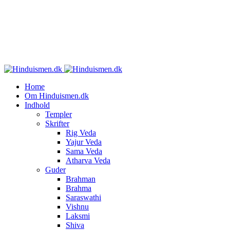
Home
Om Hinduismen.dk
Indhold
Templer
Skrifter
Rig Veda
Yajur Veda
Sama Veda
Atharva Veda
Guder
Brahman
Brahma
Saraswathi
Vishnu
Laksmi
Shiva