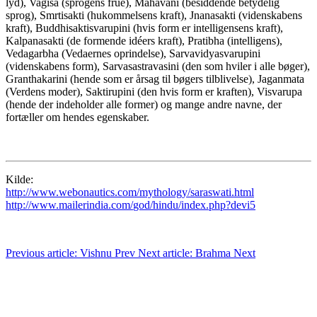
lyd), Vagisa (sprogens frue), Mahavani (besiddende betydelig
sprog), Smrtisakti (hukommelsens kraft), Jnanasakti (videnskabens
kraft), Buddhisaktisvarupini (hvis form er intelligensens kraft),
Kalpanasakti (de formende idéers kraft), Pratibha (intelligens),
Vedagarbha (Vedaernes oprindelse), Sarvavidyasvarupini
(videnskabens form), Sarvasastravasini (den som hviler i alle bøger),
Granthakarini (hende som er årsag til bøgers tilblivelse), Jaganmata
(Verdens moder), Saktirupini (den hvis form er kraften), Visvarupa
(hende der indeholder alle former) og mange andre navne, der
fortæller om hendes egenskaber.
Kilde:
http://www.webonautics.com/
mythology/saraswati.html
http://www.mailerindia.com/
god/hindu/index.php?devi5
Previous article: Vishnu
Prev
Next article: Brahma
Next