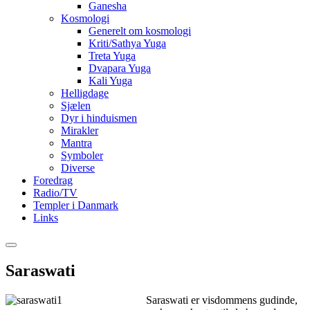
Ganesha
Kosmologi
Generelt om kosmologi
Kriti/Sathya Yuga
Treta Yuga
Dvapara Yuga
Kali Yuga
Helligdage
Sjælen
Dyr i hinduismen
Mirakler
Mantra
Symboler
Diverse
Foredrag
Radio/TV
Templer i Danmark
Links
Saraswati
Saraswati er visdommens gudinde,