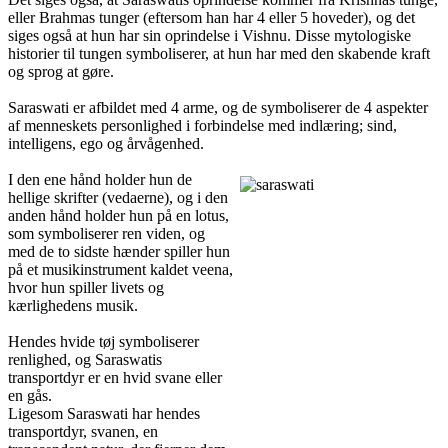
eller Brahmas tunger (eftersom han har 4 eller 5 hoveder), og det
siges også at hun har sin oprindelse i Vishnu. Disse mytologiske
historier til tungen symboliserer, at hun har med den skabende kraft
og sprog at gøre.
Saraswati er afbildet med 4 arme, og de symboliserer de 4 aspekter
af menneskets personlighed i forbindelse med indlæring; sind,
intelligens, ego og årvågenhed.
I den ene hånd holder hun de
hellige skrifter (vedaerne), og i den
anden hånd holder hun på en lotus,
som symboliserer ren viden, og
med de to sidste hænder spiller hun
på et musikinstrument kaldet veena,
hvor hun spiller livets og
kærlighedens musik.
Hendes hvide tøj symboliserer
renlighed, og Saraswatis
transportdyr er en hvid svane eller
en gås.
Ligesom Saraswati har hendes
transportdyr, svanen, en