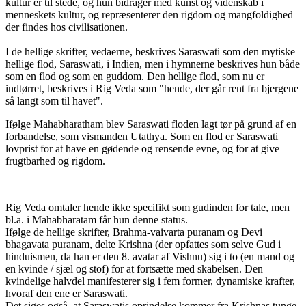
kultur er til stede, og hun bidrager med kunst og videnskab i
menneskets kultur, og repræsenterer den rigdom og mangfoldighed
der findes hos civilisationen.
I de hellige skrifter, vedaerne, beskrives Saraswati som den mytiske
hellige flod, Saraswati, i Indien, men i hymnerne beskrives hun både
som en flod og som en guddom. Den hellige flod, som nu er
indtørret, beskrives i Rig Veda som "hende, der går rent fra bjergene
så langt som til havet".
Ifølge Mahabharatham blev Saraswati floden lagt tør på grund af en
forbandelse, som vismanden Utathya. Som en flod er Saraswati
lovprist for at have en gødende og rensende evne, og for at give
frugtbarhed og rigdom.
Rig Veda omtaler hende ikke specifikt som gudinden for tale, men
bl.a. i Mahabharatam får hun denne status.
Ifølge de hellige skrifter, Brahma-vaivarta puranam og Devi
bhagavata puranam, delte Krishna (der opfattes som selve Gud i
hinduismen, da han er den 8. avatar af Vishnu) sig i to (en mand og
en kvinde / sjæl og stof) for at fortsætte med skabelsen. Den
kvindelige halvdel manifesterer sig i fem former, dynamiske krafter,
hvoraf den ene er Saraswati.
Det siges også, at Saraswatis oprindelse kommer fra Krishnas tunge,