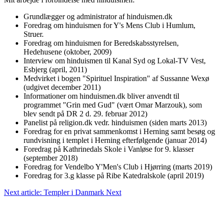
Grundlægger og administrator af hinduismen.dk
Foredrag om hinduismen for Y's Mens Club i Humlum,
Struer.
Foredrag om hinduismen for Beredskabsstyrelsen,
Hedehusene (oktober, 2009)
Interview om hinduismen til Kanal Syd og Lokal-TV Vest,
Esbjerg (april, 2011)
Medvirket i bogen "Spirituel Inspiration" af Sussanne Wexø
(udgivet december 2011)
Informationer om hinduismen.dk bliver anvendt til
programmet "Grin med Gud" (vært Omar Marzouk), som
blev sendt på DR 2 d. 29. februar 2012)
Panelist på religion.dk vedr. hinduismen (siden marts 2013)
Foredrag for en privat sammenkomst i Herning samt besøg og
rundvisning i templet i Herning efterfølgende (januar 2014)
Foredrag på Kathrinedals Skole i Vanløse for 9. klasser
(september 2018)
Foredrag for Vendelbo Y'Men's Club i Hjørring (marts 2019)
Foredrag for 3.g klasse på Ribe Katedralskole (april 2019)
Next article: Templer i Danmark
Next