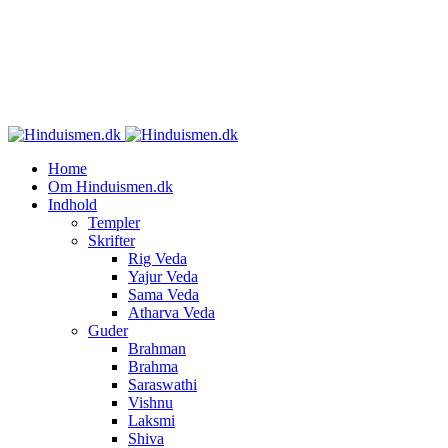
Home
Om Hinduismen.dk
Indhold
Templer
Skrifter
Rig Veda
Yajur Veda
Sama Veda
Atharva Veda
Guder
Brahman
Brahma
Saraswathi
Vishnu
Laksmi
Shiva