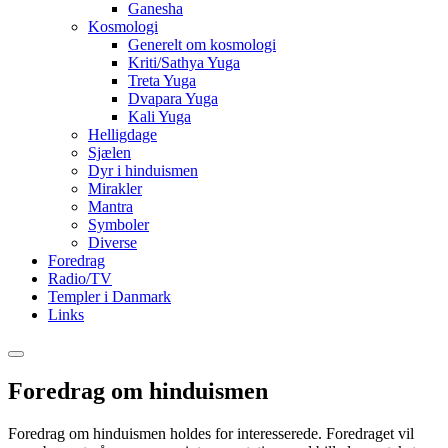
Ganesha
Kosmologi
Generelt om kosmologi
Kriti/Sathya Yuga
Treta Yuga
Dvapara Yuga
Kali Yuga
Helligdage
Sjælen
Dyr i hinduismen
Mirakler
Mantra
Symboler
Diverse
Foredrag
Radio/TV
Templer i Danmark
Links
Foredrag om hinduismen
Foredrag om hinduismen holdes for interesserede. Foredraget vil