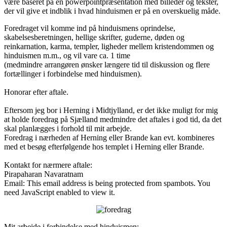
være baseret på en powerpointpræsentation med billeder og tekster,
der vil give et indblik i hvad hinduismen er på en overskuelig måde.
Foredraget vil komme ind på hinduismens oprindelse,
skabelsesberetningen, hellige skrifter, guderne, døden og
reinkarnation, karma, templer, ligheder mellem kristendommen og
hinduismen m.m., og vil vare ca. 1 time
(medmindre arrangøren ønsker længere tid til diskussion og flere
fortællinger i forbindelse med hinduismen).
Honorar efter aftale.
Eftersom jeg bor i Herning i Midtjylland, er det ikke muligt for mig
at holde foredrag på Sjælland medmindre det aftales i god tid, da det
skal planlægges i forhold til mit arbejde.
Foredrag i nærheden af Herning eller Brande kan evt. kombineres
med et besøg efterfølgende hos templet i Herning eller Brande.
Kontakt for nærmere aftale:
Pirapaharan Navaratnam
Email:
This email address is being protected from spambots. You
need JavaScript enabled to view it.
Mit arbejde i forbindelse med hinduismen: